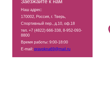
Заезжайте к нам
Наш адрес:
170002, Россия, г. Тверь,
Спортивный пер., д.10, оф.18
тел. +7 (4822) 666-338, 8-952-093-
8800
Время работы: 9:00-18:00
Е-mail:
pravokna69@mail.ru